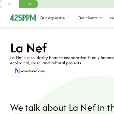
FR
EN
Our expertise
Our clients
r
La Nef
La Nef is a solidarity finance cooperative. It only financ
ecological, social and cultural projects.
www.lanef.com
We talk about La Nef in 