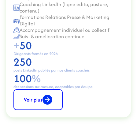
Coaching LinkedIn (ligne édito, posture,
contenu)
Formations Relations Presse & Marketing
Digital
Accompagnement individuel ou collectif
Suivi & amélioration continue
+
50
Dirigeants formés en 2024
250
posts LinkedIn publiés par nos clients coachés
100
%
des sessions sur-mesure, adaptables par équipe
Voir plus