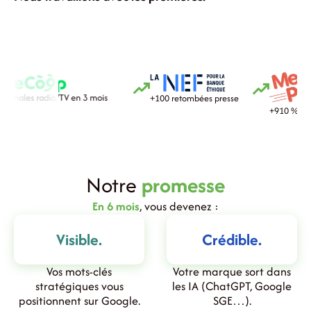
5 matinales radio/TV en 3 mois
+100 retombées presse
+910 % 
Notre
promesse
En 6 mois
, vous devenez :
Visible.
Crédible.
Vos mots-clés
Votre marque sort dans
stratégiques vous
les IA (ChatGPT, Google
positionnent sur Google.
SGE…).