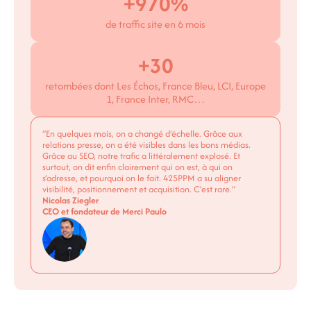
+970%
de traffic site en 6 mois
+30
retombées dont Les Échos, France Bleu, LCI, Europe
1, France Inter, RMC…
“En quelques mois, on a changé d’échelle. Grâce aux
relations presse, on a été visibles dans les bons médias.
Grâce au SEO, notre trafic a littéralement explosé. Et
surtout, on dit enfin clairement qui on est, à qui on
s’adresse, et pourquoi on le fait. 425PPM a su aligner
visibilité, positionnement et acquisition. C’est rare.”
Nicolas Ziegler
CEO et fondateur de Merci Paulo