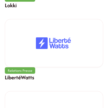
Lokki
Relations Presse
LibertéWatts