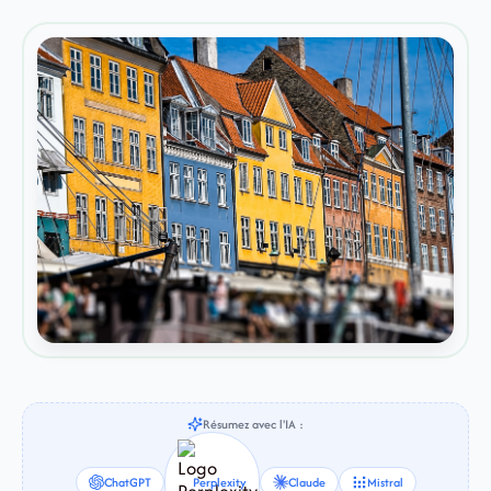
Résumez avec l'IA :
ChatGPT
Perplexity
Claude
Mistral